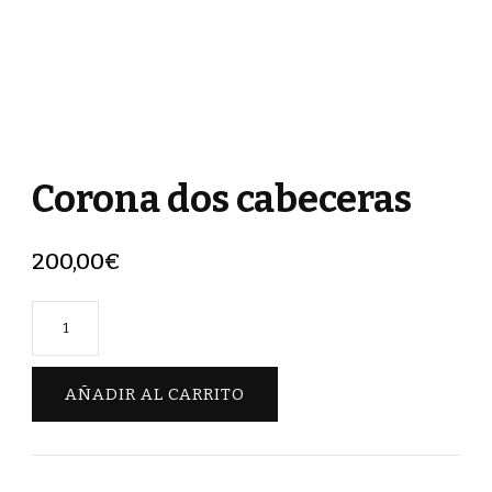
Corona dos cabeceras
200,00
€
Corona
dos
cabeceras
AÑADIR AL CARRITO
cantidad