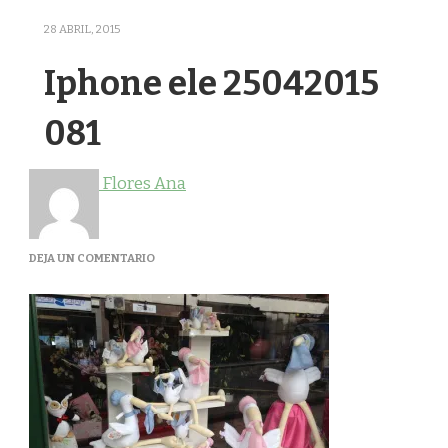
28 ABRIL, 2015
Iphone ele 25042015
081
Flores Ana
EN
DEJA UN COMENTARIO
IPHONE
ELE
25042015
081